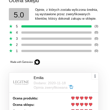
Ocena sklepu
Opinie, z których została wyliczona średnia,
5.0
są wystawione przez zweryfikowanych
klientów, którzy dokonali zakupu w sklepie.
5
(3)
4
(0)
3
(0)
2
(0)
1
(0)
Emilia
Dodano: 2020-11-18
Opinia zweryfikowana
Ocena produktu:
Ocena sklepu: