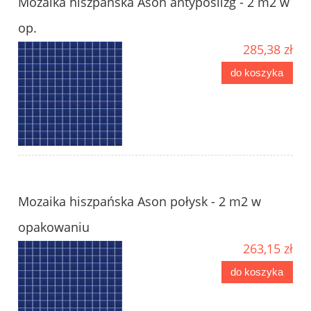
Mozaika hiszpańska Ason antypoślizg - 2 m2 w
op.
285,38 zł
do koszyka
Mozaika hiszpańska Ason połysk - 2 m2 w
opakowaniu
263,15 zł
do koszyka