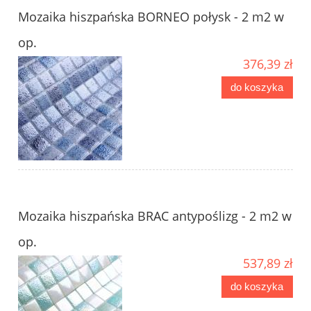
Mozaika hiszpańska BORNEO połysk - 2 m2 w
op.
376,39 zł
do koszyka
Mozaika hiszpańska BRAC antypoślizg - 2 m2 w
op.
537,89 zł
do koszyka