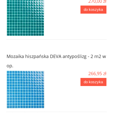
270,00 zł
do koszyka
Mozaika hiszpańska DEVA antypoślizg - 2 m2 w
op.
266,95 zł
do koszyka