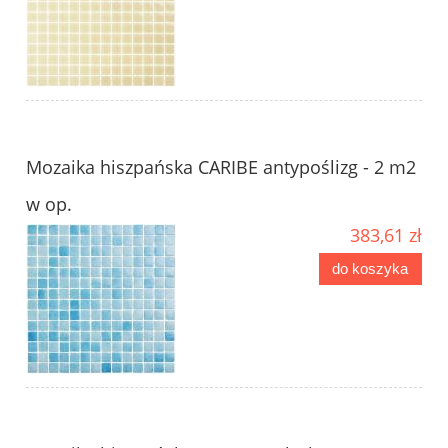
Mozaika hiszpańska CARIBE antypoślizg - 2 m2
w op.
383,61 zł
do koszyka