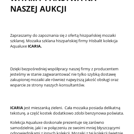
NASZEJ AUKCJI
Zapraszamy do zapoznania się z ofertą hiszpańskiej mozaiki
szklanej. Mozaika szklana hiszpańskiej firmy Hisbalit kolekcja
Aqualuxe
ICARIA.
Dzięki bezpośredniej współpracy naszej firmy z producentem
jesteśmy w stanie zagwarantować nie tylko szybką dostawę
zakupionej mozaiki ale również najwyższą jakość obsługi oraz
wsparcie ze strony naszych konsultantów.
ICARIA
jest mieszanką zieleni. Cała mozaika posiada delikatną
teksturę, a część kostek dodatkowo zdobi benzynowa poświata.
Kolekcja Aqualuxe doskonale prezentuje się zarówno
samodzielnie, jaki i w połączeniu ze swoimi mniej błyszczącymi
odpowiednikami z innych kolekcji. Mozaiki z tej kolekcji świetnie