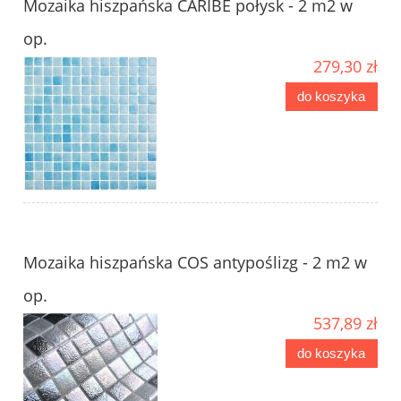
Mozaika hiszpańska CARIBE połysk - 2 m2 w
op.
279,30 zł
do koszyka
Mozaika hiszpańska COS antypoślizg - 2 m2 w
op.
537,89 zł
do koszyka