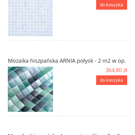
do koszyka
Mozaika hiszpańska ARNIA połysk - 2 m2 w op.
364,80 zł
do koszyka