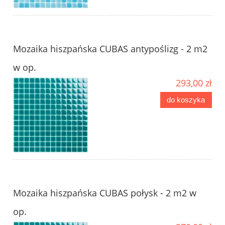
Mozaika hiszpańska CUBAS antypoślizg - 2 m2
w op.
293,00 zł
do koszyka
Mozaika hiszpańska CUBAS połysk - 2 m2 w
op.