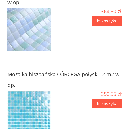
w op.
364,80 zł
do koszyka
Mozaika hiszpańska CÓRCEGA połysk - 2 m2 w
op.
350,55 zł
do koszyka