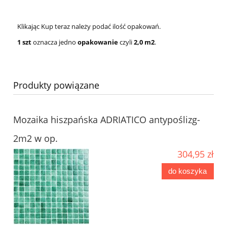
Klikając Kup teraz należy podać ilość opakowań.
1 szt
oznacza jedno
opakowanie
czyli
2,0
m2
.
Produkty powiązane
Mozaika hiszpańska ADRIATICO antypoślizg-
2m2 w op.
304,95 zł
do koszyka