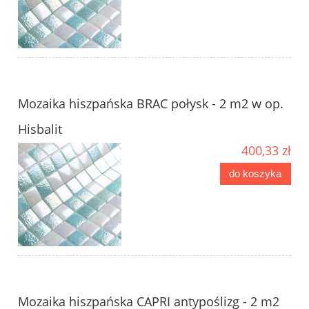
Mozaika hiszpańska BRAC połysk - 2 m2 w op.
Hisbalit
400,33 zł
do koszyka
Mozaika hiszpańska CAPRI antypoślizg - 2 m2