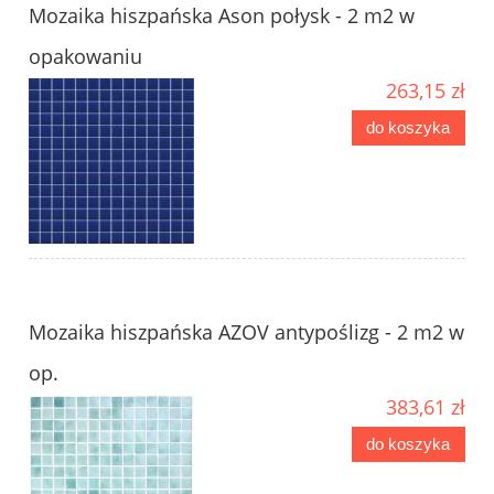
Mozaika hiszpańska Ason połysk - 2 m2 w
opakowaniu
263,15 zł
do koszyka
Mozaika hiszpańska AZOV antypoślizg - 2 m2 w
op.
383,61 zł
do koszyka