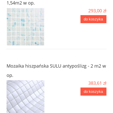
1,54m2 w op.
293,00 zł
do koszyka
Mozaika hiszpańska SULU antypoślizg - 2 m2 w
op.
383,61 zł
do koszyka