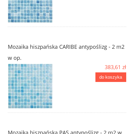
Mozaika hiszpańska CARIBE antypoślizg - 2 m2
w op.
383,61 zł
do koszyka
Mozaika hiszpańska PAS antypoślizg - 2 m2 w