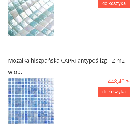
do koszyka
Mozaika hiszpańska CAPRI antypoślizg - 2 m2
w op.
448,40 zł
do koszyka