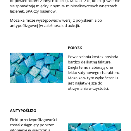
odpowiednikami z innych kolekcji. Mozaiki z tej kolekcji świetnie
się sprawdzają między innymi w minimalistycznych wnętrzach
łazienek, SPA czy basenów.
Mozaika może występować w wersji z połyskiem albo
antypoślizgowej (w zależności od aukcji).
POŁYSK
Powierzchnia kostek posiada
bardzo delikatną fakturę.
Dzięki temu nabierają one
lekko satynowego charakteru.
Mozaika w tym wykończeniu
jest najłatwiejsza do
utrzymania w czystości.
ANTYPOŚLIZG
Efekt przeciwpoślizgowości
został osiągnięty poprzez
wtopienie w wierzchnią