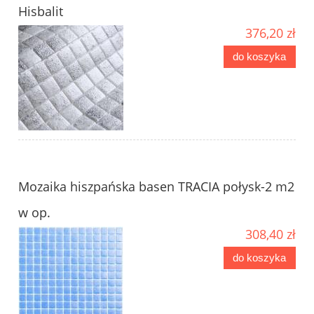
Hisbalit
376,20 zł
do koszyka
Mozaika hiszpańska basen TRACIA połysk-2 m2
w op.
308,40 zł
do koszyka