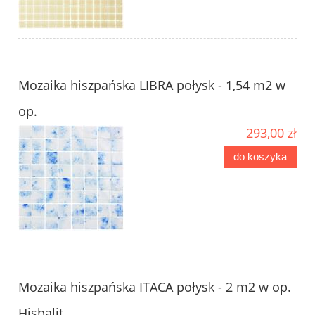
Mozaika hiszpańska LIBRA połysk - 1,54 m2 w
op.
293,00 zł
do koszyka
Mozaika hiszpańska ITACA połysk - 2 m2 w op.
Hisbalit