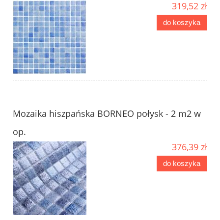
319,52 zł
do koszyka
Mozaika hiszpańska BORNEO połysk - 2 m2 w
op.
376,39 zł
do koszyka