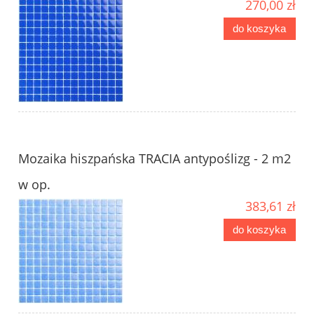
270,00 zł
do koszyka
Mozaika hiszpańska TRACIA antypoślizg - 2 m2
w op.
383,61 zł
do koszyka