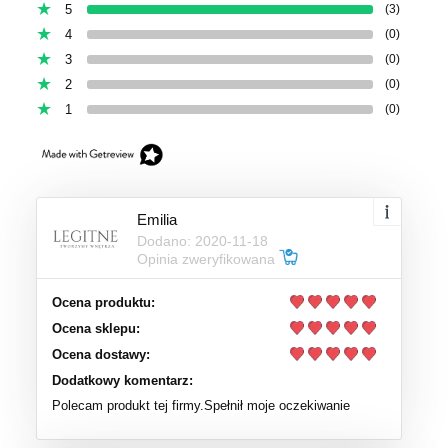
5
(3)
4
(0)
3
(0)
2
(0)
1
(0)
Emilia
Dodano: 2020-11-18
Opinia zweryfikowana
Ocena produktu:
Ocena sklepu:
Ocena dostawy:
Dodatkowy komentarz:
Polecam produkt tej firmy.Spełnił moje oczekiwanie