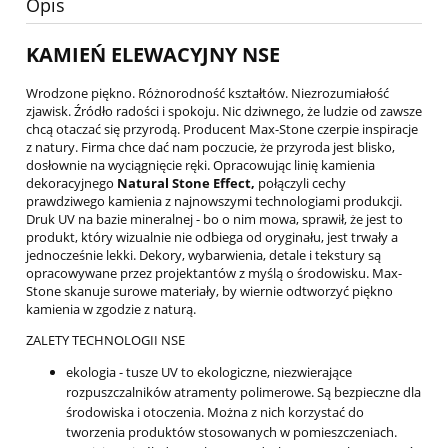
Opis
KAMIEŃ ELEWACYJNY NSE
Wrodzone piękno. Różnorodność kształtów. Niezrozumiałość
zjawisk. Źródło radości i spokoju. Nic dziwnego, że ludzie od zawsze
chcą otaczać się przyrodą. Producent Max-Stone czerpie inspiracje
z natury. Firma chce dać nam poczucie, że przyroda jest blisko,
dosłownie na wyciągnięcie ręki. Opracowując linię kamienia
dekoracyjnego
Natural Stone Effect,
połączyli cechy
prawdziwego kamienia z najnowszymi technologiami produkcji.
Druk UV na bazie mineralnej - bo o nim mowa, sprawił, że jest to
produkt, który wizualnie nie odbiega od oryginału, jest trwały a
jednocześnie lekki. Dekory, wybarwienia, detale i tekstury są
opracowywane przez projektantów z myślą o środowisku. Max-
Stone skanuje surowe materiały, by wiernie odtworzyć piękno
kamienia w zgodzie z naturą.
ZALETY TECHNOLOGII NSE
ekologia - tusze UV to ekologiczne, niezwierające
rozpuszczalników atramenty polimerowe. Są bezpieczne dla
środowiska i otoczenia. Można z nich korzystać do
tworzenia produktów stosowanych w pomieszczeniach.