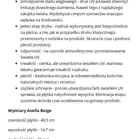
zmniejszenie śladu węglowego - druk UV pozwala stworzyć
imitację dowolnego kamienia. Nawet tego z najdalszego
zakątka świata. Wydobycie i import surowców znacząco
wpływa na środowisko.
jeden etap druku - nadruk wykonywany jest bezpośrednio
na płytce, a nie, jak w przypadku druku klasycznego,
przenoszony z nośnika na produkt. Skraca to czas i podnosi
jakość produkcji.
odporność - na czynniki atmosferyczne i promieniowanie
światła UV.
trwałość - cienka, ale utwardzona światłem UV, warstwa
lakieru gwarantuje trwałość nadruku.
jakość - bezkonkurencyjna, w odzwierciedleniu kolorów,
naturalnych tekstur i struktur.
szybkie schnięcie - proces utwardzania farb światłem UV
sprawia, że płytka natychmiast wysycha. Eliminacja etapu
suszenia skróciła czas oczekiwania na gotowy produkt.
Wymiary Avella Beige
szerokość płytki - 49,5 cm
wysokość płytki - 14,7 cm