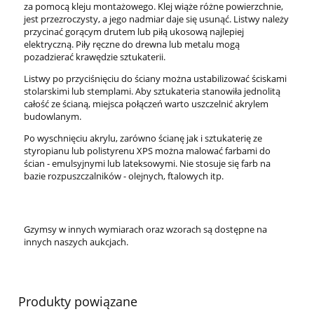
za pomocą kleju montażowego. Klej wiąże różne powierzchnie,
jest przezroczysty, a jego nadmiar daje się usunąć. Listwy należy
przycinać gorącym drutem lub piłą ukosową najlepiej
elektryczną. Piły ręczne do drewna lub metalu mogą
pozadzierać krawędzie sztukaterii.
Listwy po przyciśnięciu do ściany można ustabilizować ściskami
stolarskimi lub stemplami. Aby sztukateria stanowiła jednolitą
całość ze ścianą, miejsca połączeń warto uszczelnić akrylem
budowlanym.
Po wyschnięciu akrylu, zarówno ścianę jak i sztukaterię ze
styropianu lub polistyrenu XPS można malować farbami do
ścian - emulsyjnymi lub lateksowymi. Nie stosuje się farb na
bazie rozpuszczalników - olejnych, ftalowych itp.
Gzymsy w innych wymiarach oraz wzorach są dostępne na
innych naszych aukcjach.
Produkty powiązane