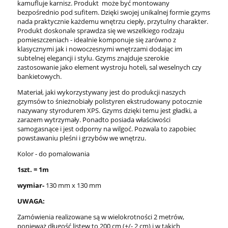
kamufluje karnisz. Produkt może być montowany
bezpośrednio pod sufitem. Dzięki swojej unikalnej formie gzyms
nada praktycznie każdemu wnętrzu ciepły, przytulny charakter.
Produkt doskonale sprawdza się we wszelkiego rodzaju
pomieszczeniach - idealnie komponuje się zarówno z
klasycznymi jak i nowoczesnymi wnętrzami dodając im
subtelnej elegancji i stylu. Gzyms znajduje szerokie
zastosowanie jako element wystroju hoteli, sal weselnych czy
bankietowych.
Materiał, jaki wykorzystywany jest do produkcji naszych
gzymsów to śnieżnobiały polistyren ekstrudowany potocznie
nazywany styrodurem XPS. Gzyms dzięki temu jest gładki, a
zarazem wytrzymały. Ponadto posiada właściwości
samogasnące i jest odporny na wilgoć. Pozwala to zapobiec
powstawaniu pleśni i grzybów we wnętrzu.
Kolor - do pomalowania
1szt. = 1m
wymiar-
130 mm x 130 mm
UWAGA:
Zamówienia realizowane są w wielokrotności 2 metrów,
ponieważ długość listew to 200 cm (+/- 2 cm) i w takich