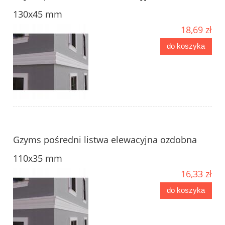
130x45 mm
18,69 zł
do koszyka
Gzyms pośredni listwa elewacyjna ozdobna
110x35 mm
16,33 zł
do koszyka