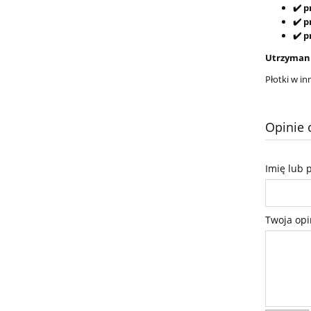
✔️ 
✔️ 
✔️ 
Utrzymani
Płotki w i
Opinie 
Imię lub 
Twoja opi