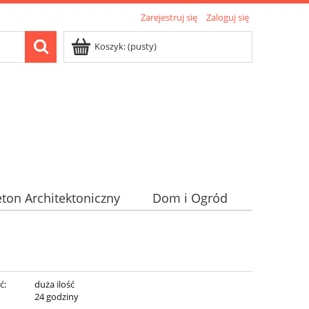
Zarejestruj się
Zaloguj się
Koszyk:
(pusty)
ton Architektoniczny
Dom i Ogród
ć:
duża ilość
:
24 godziny