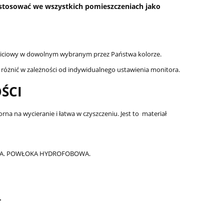
o stosować we wszystkich pomieszczeniach jako
obiciowy w dowolnym wybranym przez Państwa kolorze.
 różnić w zależności od indywidualnego ustawienia monitora.
ŚCI
na na wycieranie i łatwa w czyszczeniu. Jest to materiał
ENIA. POWŁOKA HYDROFOBOWA.
.