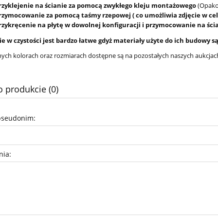
przyklejenie na ścianie za pomocą zwykłego kleju montażowego
(Opakow
przymocowanie za pomocą taśmy rzepowej ( co umożliwia zdjęcie w cel
przykręcenie na płytę w dowolnej konfiguracji i przymocowanie na śc
e w czystości jest bardzo łatwe gdyż materiały użyte do ich budowy 
nnych kolorach oraz rozmiarach dostępne są na pozostałych naszych aukcjac
o produkcie (0)
pseudonim:
nia: