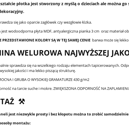
ształcie płotka jest stworzony z myślą o dzieciach ale można g
dekoracyjny.
prawdza się jako oparcie zagłówek czy wezgłowie łóżka.
jest wodoodporna płyta MDF, antyalergiczna pianka 3 cm oraz materiał 
E PRZEDSTAWIONE KOLORY SĄ W TEJ SAMEJ CENIE
barwa może się lekko
INA WELUROWA NAJWYŻSZEJ JAKO
ealnie sprawdza się na wszelkiego rodzaju elementach tapicerowanych. Odpor
sokiej jakości i ma lekko piszącą strukturę.
OCNA I GRUBA O WYSOKIEJ GRAMATURZE 430 g/m2
orność na tarcie suche i mokre. ZWIĘKSZONA ODPORNOŚĆ NA ZAPLAMI
TAŻ ⚒️
eli jest niezwykle prosty i bez kłopotu można to zrobić samodzielnie
posoby montażu: