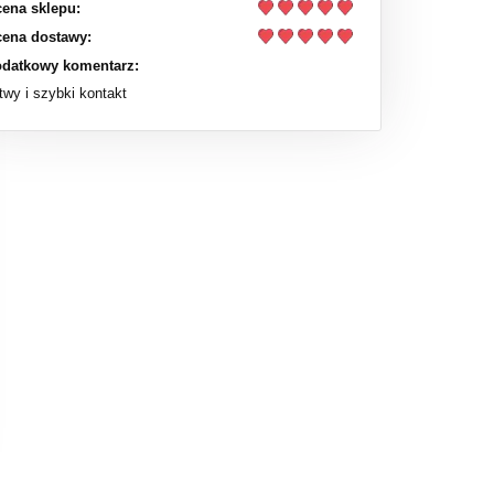
ena sklepu:
ena dostawy:
datkowy komentarz:
twy i szybki kontakt