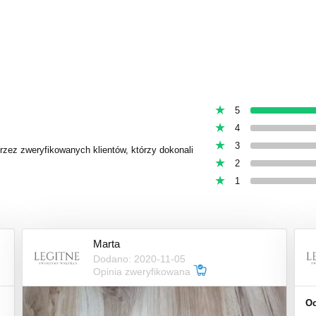
5
4
3
przez zweryfikowanych klientów, którzy dokonali
2
1
Marta
Dodano: 2020-11-05
Opinia zweryfikowana
Oc