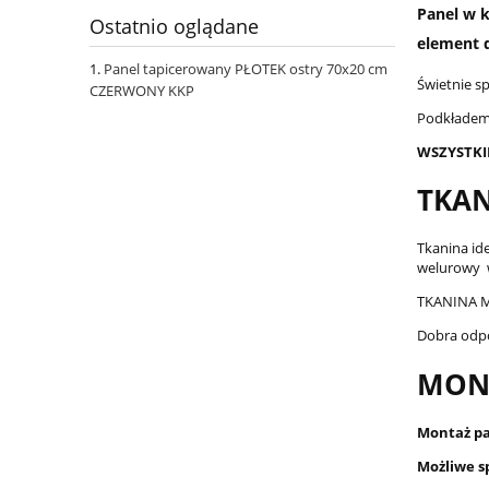
Panel w k
Ostatnio oglądane
element 
Panel tapicerowany PŁOTEK ostry 70x20 cm
Świetnie s
CZERWONY KKP
Podkładem 
WSZYSTKI
TKAN
Tkanina id
welurowy wy
TKANINA M
Dobra odp
MON
Montaż pan
Możliwe s