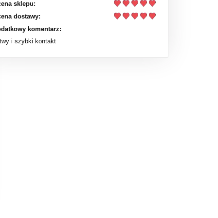
ena sklepu:
ena dostawy:
datkowy komentarz:
twy i szybki kontakt