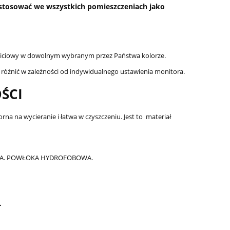
o stosować we wszystkich pomieszczeniach jako
obiciowy w dowolnym wybranym przez Państwa kolorze.
 różnić w zależności od indywidualnego ustawienia monitora.
ŚCI
na na wycieranie i łatwa w czyszczeniu. Jest to materiał
ENIA. POWŁOKA HYDROFOBOWA.
.