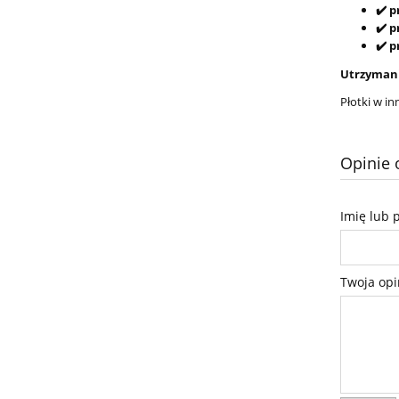
✔️ 
✔️ 
✔️ 
Utrzymani
Płotki w i
Opinie 
Imię lub 
Twoja opi