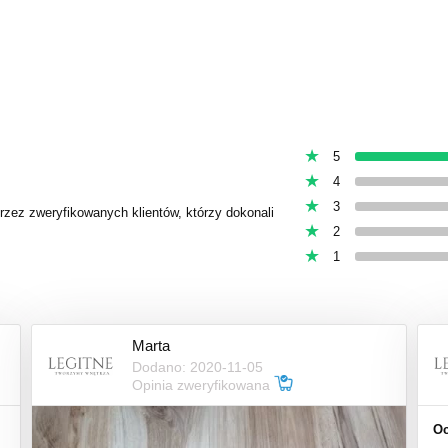
5
4
3
przez zweryfikowanych klientów, którzy dokonali
2
1
Marta
Dodano: 2020-11-05
Opinia zweryfikowana
Oc