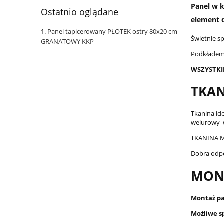
Panel w k
Ostatnio oglądane
element 
Panel tapicerowany PŁOTEK ostry 80x20 cm
Świetnie s
GRANATOWY KKP
Podkładem 
WSZYSTKI
TKAN
Tkanina id
welurowy wy
TKANINA M
Dobra odp
MON
Montaż pan
Możliwe s