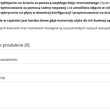
przyklejenie na ścianie za pomocą zwykłego kleju montażowego
(Opakow
przymocowanie za pomocą taśmy rzepowej ( co umożliwia zdjęcie w cel
przykręcenie na płytę w dowolnej konfiguracji i przymocowanie na śc
e w czystości jest bardzo łatwe gdyż materiały użyte do ich budowy 
nnych kolorach oraz rozmiarach dostępne są na pozostałych naszych aukcjac
o produkcie (0)
pseudonim:
nia: