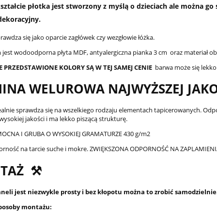
ształcie płotka jest stworzony z myślą o dzieciach ale można g
dekoracyjny.
prawdza się jako oparcie zagłówek czy wezgłowie łóżka.
jest wodoodporna płyta MDF, antyalergiczna pianka 3 cm oraz materiał 
E PRZEDSTAWIONE KOLORY SĄ W TEJ SAMEJ CENIE
barwa może się lekko
INA WELUROWA NAJWYŻSZEJ JAKO
ealnie sprawdza się na wszelkiego rodzaju elementach tapicerowanych. Odpor
sokiej jakości i ma lekko piszącą strukturę.
OCNA I GRUBA O WYSOKIEJ GRAMATURZE 430 g/m2
orność na tarcie suche i mokre. ZWIĘKSZONA ODPORNOŚĆ NA ZAPLAMI
TAŻ ⚒️
eli jest niezwykle prosty i bez kłopotu można to zrobić samodzielnie
posoby montażu: