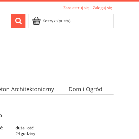
Zarejestruj się
Zaloguj się
Koszyk:
(pusty)
ton Architektoniczny
Dom i Ogród
P
ć:
duża ilość
:
24 godziny