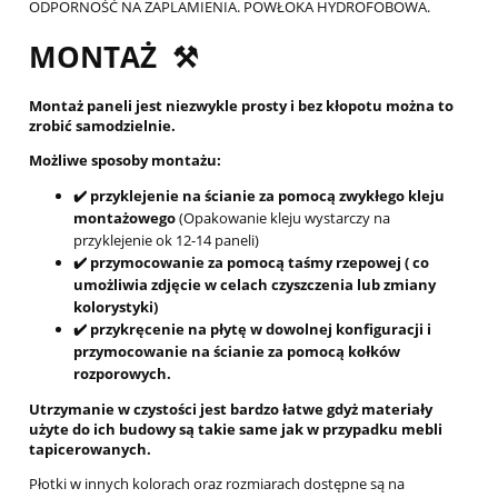
ODPORNOŚĆ NA ZAPLAMIENIA. POWŁOKA HYDROFOBOWA.
MONTAŻ ⚒️
Montaż paneli jest niezwykle prosty i bez kłopotu można to
zrobić samodzielnie.
Możliwe sposoby montażu:
✔️ przyklejenie na ścianie za pomocą zwykłego kleju
montażowego
(Opakowanie kleju wystarczy na
przyklejenie ok 12-14 paneli)
✔️ przymocowanie za pomocą taśmy rzepowej ( co
umożliwia zdjęcie w celach czyszczenia lub zmiany
kolorystyki)
✔️ przykręcenie na płytę w dowolnej konfiguracji i
przymocowanie na ścianie za pomocą kołków
rozporowych.
Utrzymanie w czystości jest bardzo łatwe gdyż materiały
użyte do ich budowy są takie same jak w przypadku mebli
tapicerowanych.
Płotki w innych kolorach oraz rozmiarach dostępne są na