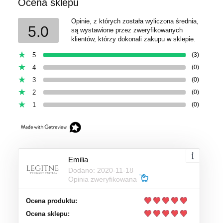
Ocena sklepu
Opinie, z których została wyliczona średnia,
5.0
są wystawione przez zweryfikowanych
klientów, którzy dokonali zakupu w sklepie.
5
(3)
4
(0)
3
(0)
2
(0)
1
(0)
Emilia
Dodano: 2020-11-18
Opinia zweryfikowana
Ocena produktu:
Ocena sklepu: