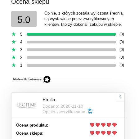
Ocena sklepu
Opinie, z których została wyliczona średnia,
5.0
są wystawione przez zweryfikowanych
klientów, którzy dokonali zakupu w sklepie.
5
(3)
4
(0)
3
(0)
2
(0)
1
(0)
Emilia
Dodano: 2020-11-18
Opinia zweryfikowana
Ocena produktu:
Ocena sklepu: