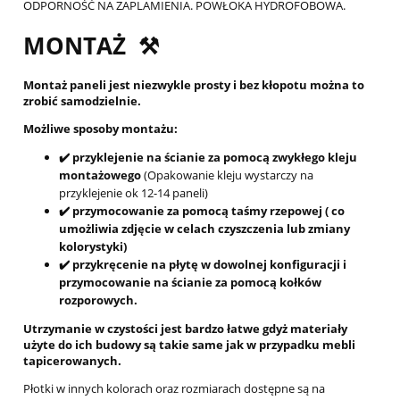
ODPORNOŚĆ NA ZAPLAMIENIA. POWŁOKA HYDROFOBOWA.
MONTAŻ ⚒️
Montaż paneli jest niezwykle prosty i bez kłopotu można to
zrobić samodzielnie.
Możliwe sposoby montażu:
✔️ przyklejenie na ścianie za pomocą zwykłego kleju
montażowego
(Opakowanie kleju wystarczy na
przyklejenie ok 12-14 paneli)
✔️ przymocowanie za pomocą taśmy rzepowej ( co
umożliwia zdjęcie w celach czyszczenia lub zmiany
kolorystyki)
✔️ przykręcenie na płytę w dowolnej konfiguracji i
przymocowanie na ścianie za pomocą kołków
rozporowych.
Utrzymanie w czystości jest bardzo łatwe gdyż materiały
użyte do ich budowy są takie same jak w przypadku mebli
tapicerowanych.
Płotki w innych kolorach oraz rozmiarach dostępne są na