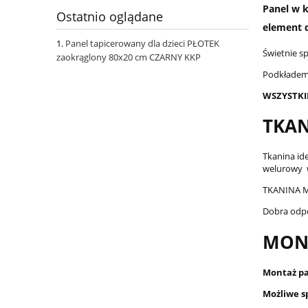
Panel w k
Ostatnio oglądane
element 
Panel tapicerowany dla dzieci PŁOTEK
Świetnie s
zaokrąglony 80x20 cm CZARNY KKP
Podkładem 
WSZYSTKI
TKAN
Tkanina id
welurowy wy
TKANINA M
Dobra odp
MON
Montaż pan
Możliwe s