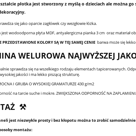
ształcie płotka jest stworzony z myślą o dzieciach ale można g
dekoracyjny.
prawdza się jako oparcie zagłówek czy wezgłowie łóżka.
jest wodoodporna płyta MDF, antyalergiczna pianka 3 cm oraz materiał 
E PRZEDSTAWIONE KOLORY SĄ W TEJ SAMEJ CENIE
barwa może się lekko
INA WELUROWA NAJWYŻSZEJ JAKO
ealnie sprawdza się na wszelkiego rodzaju elementach tapicerowanych. Odpor
sokiej jakości i ma lekko piszącą strukturę.
OCNA I GRUBA O WYSOKIEJ GRAMATURZE 430 g/m2
orność na tarcie suche i mokre. ZWIĘKSZONA ODPORNOŚĆ NA ZAPLAMI
TAŻ ⚒️
eli jest niezwykle prosty i bez kłopotu można to zrobić samodzielnie
posoby montażu: