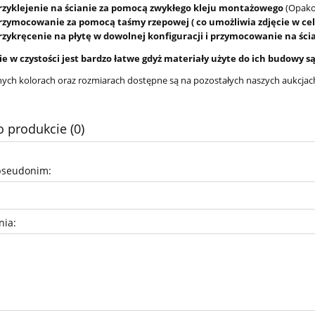
przyklejenie na ścianie za pomocą zwykłego kleju montażowego
(Opakow
przymocowanie za pomocą taśmy rzepowej ( co umożliwia zdjęcie w cel
przykręcenie na płytę w dowolnej konfiguracji i przymocowanie na śc
e w czystości jest bardzo łatwe gdyż materiały użyte do ich budowy 
nnych kolorach oraz rozmiarach dostępne są na pozostałych naszych aukcjac
o produkcie (0)
pseudonim:
nia: