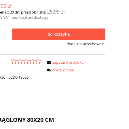
,99 zł
25,99 zł
cena z 30 dni przed obniżką:
3% VAT, bez kosztów dostawy
do koszyka
.
dodaj do przechowalni
zapytaj o produkt
:
-
dodaj opinię
ktu:
5CD0-185E6
RĄGLONY 80X20 CM