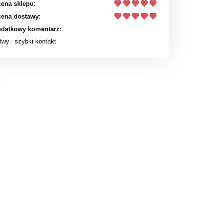
ena sklepu:
ena dostawy:
datkowy komentarz:
twy i szybki kontakt