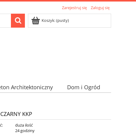
Zarejestruj się
Zaloguj się
Koszyk:
(pusty)
ton Architektoniczny
Dom i Ogród
m CZARNY KKP
ć:
duża ilość
:
24 godziny