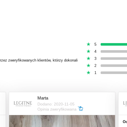
5
4
3
przez zweryfikowanych klientów, którzy dokonali
2
1
Marta
Dodano: 2020-11-05
Opinia zweryfikowana
Oc