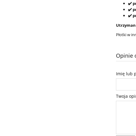
✔️ 
✔️ 
✔️ 
Utrzymani
Płotki w i
Opinie 
Imię lub 
Twoja opi