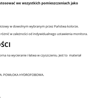
o stosować we wszystkich pomieszczeniach jako
obiciowy w dowolnym wybranym przez Państwa kolorze.
 różnić w zależności od indywidualnego ustawienia monitora.
ŚCI
na na wycieranie i łatwa w czyszczeniu. Jest to materiał
ENIA. POWŁOKA HYDROFOBOWA.
.