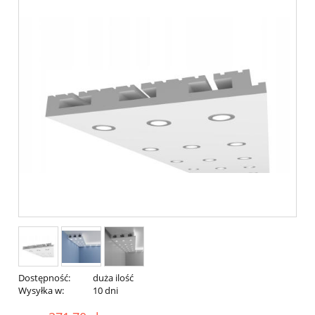
Dostępność:
duża ilość
Wysyłka w:
10 dni