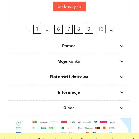
do koszyka
«
1
...
6
7
8
9
10
»
Pomoc
Moje konto
Płatności i dostawa
Informacje
O nas