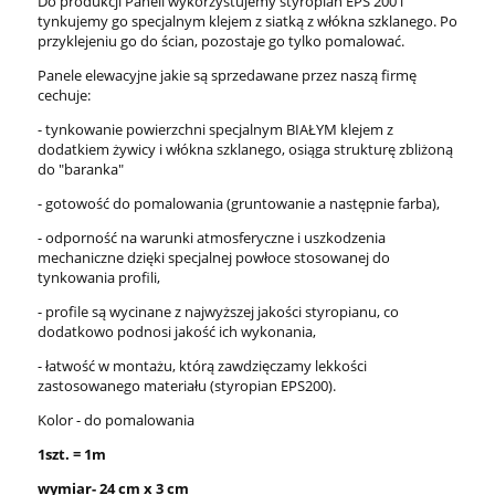
Do produkcji Paneli wykorzystujemy styropian EPS 200 i
tynkujemy go specjalnym klejem z siatką z włókna szklanego. Po
przyklejeniu go do ścian, pozostaje go tylko pomalować.
Panele elewacyjne jakie są sprzedawane przez naszą firmę
cechuje:
- tynkowanie powierzchni specjalnym BIAŁYM klejem z
dodatkiem żywicy i włókna szklanego, osiąga strukturę zbliżoną
do "baranka"
- gotowość do pomalowania (gruntowanie a następnie farba),
- odporność na warunki atmosferyczne i uszkodzenia
mechaniczne dzięki specjalnej powłoce stosowanej do
tynkowania profili,
- profile są wycinane z najwyższej jakości styropianu, co
dodatkowo podnosi jakość ich wykonania,
- łatwość w montażu, którą zawdzięczamy lekkości
zastosowanego materiału (styropian EPS200).
Kolor - do pomalowania
1szt. = 1m
wymiar- 24 cm x 3 cm