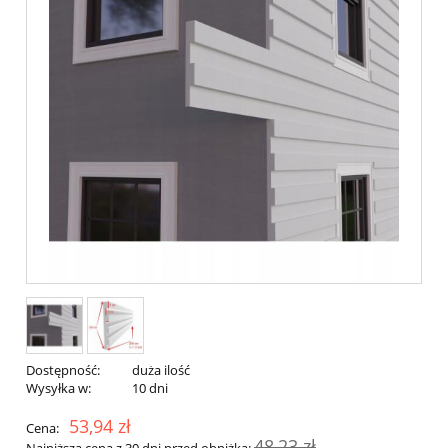
Dostępność:
duża ilość
Wysyłka w:
10 dni
53,94 zł
Cena:
48,23 zł
Najniższa cena z 30 dni przed obniżką: