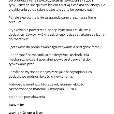
Do produkcji Paneli wykorzystujemy styropian EPS 200 i
tynkujemy go specjalnym klejem z siatką z włókna szklanego. Po
przyklejeniu go do ścian, pozostaje go tylko pomalować.
Panele elewacyjne jakie są sprzedawane przez naszą firmę
cechuje:
- tynkowanie powierzchni specjalnym BIAŁYM klejem z
dodatkiem żywicy i włókna szklanego, osiąga strukturę zbliżoną
do "baranka"
- gotowość do pomalowania (gruntowanie a następnie farba),
- odporność na warunki atmosferyczne i uszkodzenia
mechaniczne dzięki specjalnej powłoce stosowanej do
tynkowania profili,
- profile są wycinane z najwyższej jakości styropianu, co
dodatkowo podnosi jakość ich wykonania,
- łatwość w montażu, którą zawdzięczamy lekkości
zastosowanego materiału (styropian EPS200).
Kolor - do pomalowania
1szt. = 1m
wymiar- 24 cm x 3 cm