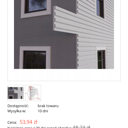
Dostępność:
brak towaru
Wysyłka w:
10 dni
53,94 zł
Cena:
48,23 zł
Najniższa cena z 30 dni przed obniżką: