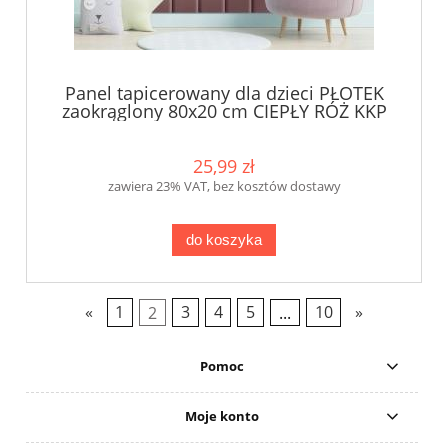
Panel tapicerowany dla dzieci PŁOTEK
zaokrąglony 80x20 cm CIEPŁY RÓŻ KKP
25,99 zł
zawiera 23% VAT, bez kosztów dostawy
do koszyka
«
1
2
3
4
5
...
10
»
Pomoc
Moje konto